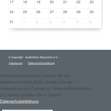
17
18
19
20
21
22
23
24
25
26
27
28
29
30
31
1
2
3
4
5
6
© Copyright - AudioVision Muenchen e.V. -
Impressum
Datenschutzerklärung
Diese Seite verwendet Cookies. Mit der
Weiternutzung der Seite, stimmen Sie der
Verwendung von Cookies zu. Weitere Informationen
zu Cookies erhalten Sie in unserer:
Datenschutzerklärung