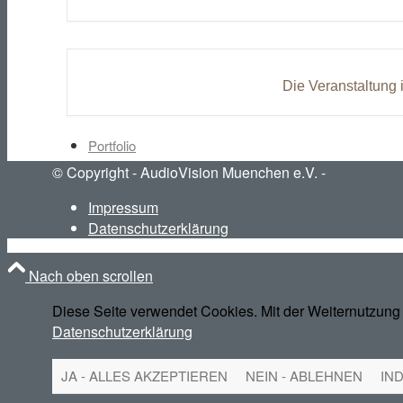
News
Die Veranstaltung 
Portfolio
© Copyright - AudioVision Muenchen e.V. -
Impressum
Intern
Datenschutzerklärung
Nach oben scrollen
Kontakt
Diese Seite verwendet Cookies. Mit der Weiternutzung 
Datenschutzerklärung
JA - ALLES AKZEPTIEREN
NEIN - ABLEHNEN
IN
Impressum