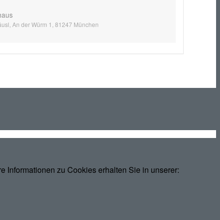
haus
äusl, An der Würm 1, 81247 München
 Informationen zu Cookies erhalten Sie in unserer: