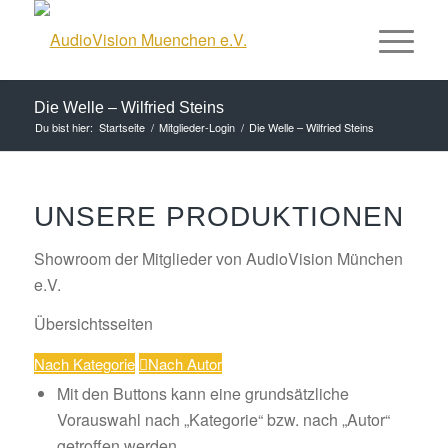
Die Welle – Wilfried Steins
Du bist hier:
Startseite
/
Mitglieder-Login
/
Die Welle – Wilfried Steins
UNSERE PRODUKTIONEN
Showroom der Mitglieder von AudioVision München
e.V.
Übersichtsseiten
Nach Kategorie
Nach Autor
Mit den Buttons kann eine grundsätzliche
Vorauswahl nach „Kategorie“ bzw. nach „Autor“
getroffen werden.