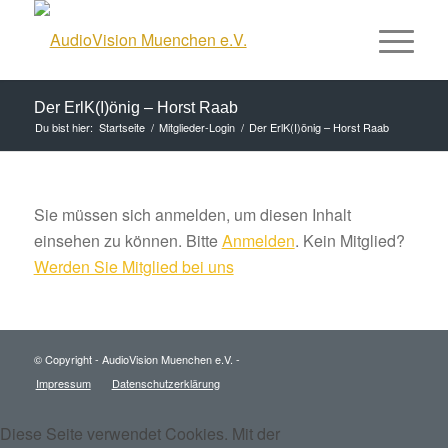
Der ErlK(I)önig – Horst Raab
Du bist hier:
Startseite
/
Mitglieder-Login
/
Der ErlK(I)önig – Horst Raab
Sie müssen sich anmelden, um diesen Inhalt
einsehen zu können. Bitte
Anmelden
. Kein Mitglied?
Werden Sie Mitglied bei uns
© Copyright - AudioVision Muenchen e.V. -
Impressum
Datenschutzerklärung
Diese Seite verwendet Cookies. Mit der